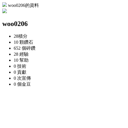
woo0206的資料
woo0206
28
積分
10 顆
鑽石
652 個
碎鑽
28
經驗
10
幫助
0
技術
0
貢獻
0 次
宣傳
0 個
金豆