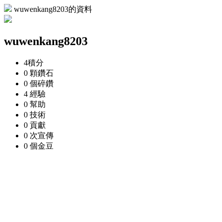
wuwenkang8203的資料
wuwenkang8203
4
積分
0 顆
鑽石
0 個
碎鑽
4
經驗
0
幫助
0
技術
0
貢獻
0 次
宣傳
0 個
金豆