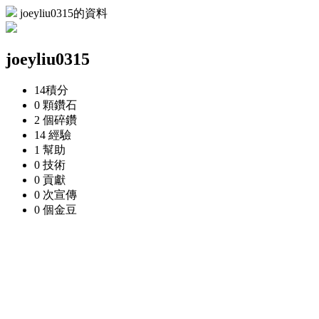
joeyliu0315的資料
joeyliu0315
14
積分
0 顆
鑽石
2 個
碎鑽
14
經驗
1
幫助
0
技術
0
貢獻
0 次
宣傳
0 個
金豆