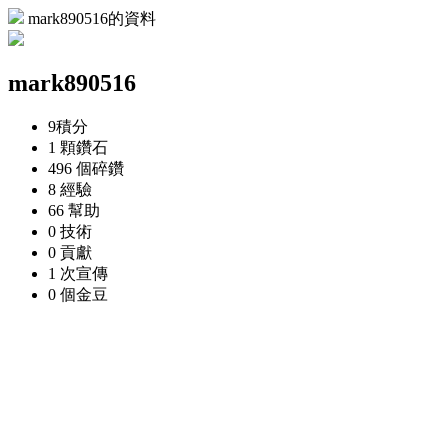
mark890516的資料
mark890516
9
積分
1 顆
鑽石
496 個
碎鑽
8
經驗
66
幫助
0
技術
0
貢獻
1 次
宣傳
0 個
金豆