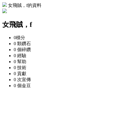
女飛賊，f的資料
女飛賊，f
0
積分
0 顆
鑽石
0 個
碎鑽
0
經驗
0
幫助
0
技術
0
貢獻
0 次
宣傳
0 個
金豆