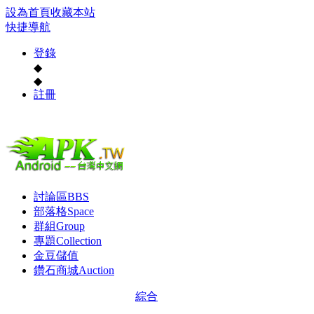
設為首頁
收藏本站
快捷導航
登錄
◆
◆
註冊
討論區
BBS
部落格
Space
群組
Group
專題
Collection
金豆儲值
鑽石商城
Auction
綜合