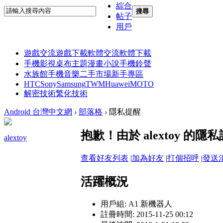
綜合
搜尋
帖子
用戶
遊戲交流
遊戲下載
軟體交流
軟體下載
手機影視
桌布主題
漫畫小說
手機鈴聲
水族館
手機音樂
二手市場
新手專區
HTC
Sony
Samsung
TWM
Huawei
MOTO
解密技術
繁化技術
Android 台灣中文網
›
部落格
›
隱私提醒
抱歉！由於 alextoy 
alextoy
查看好友列表
|
加為好友
|
打個招呼
|
發送
活躍概況
用戶組:
A1 新機器人
註冊時間: 2015-11-25 00:12