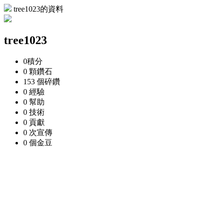
tree1023的資料
tree1023
0
積分
0 顆
鑽石
153 個
碎鑽
0
經驗
0
幫助
0
技術
0
貢獻
0 次
宣傳
0 個
金豆