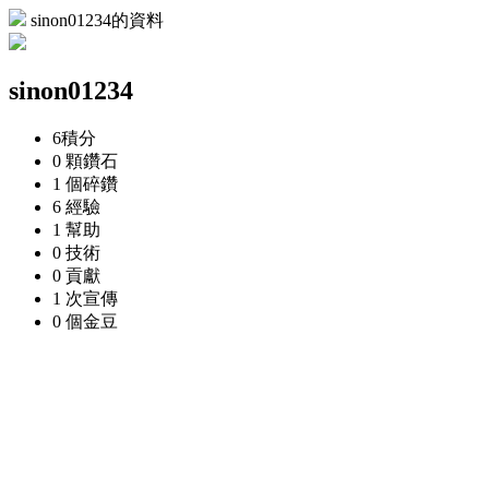
sinon01234的資料
sinon01234
6
積分
0 顆
鑽石
1 個
碎鑽
6
經驗
1
幫助
0
技術
0
貢獻
1 次
宣傳
0 個
金豆