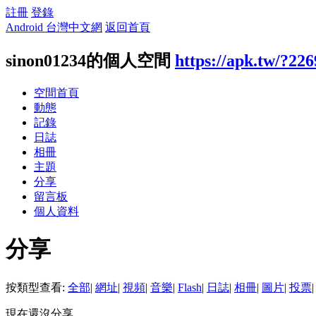
註冊
登錄
Android 台灣中文網
返回首頁
sinon01234的個人空間
https://apk.tw/?22
空間首頁
動態
記錄
日誌
相冊
主題
分享
留言板
個人資料
分享
按類型查看:
全部
|
網址
|
視頻
|
音樂
|
Flash
|
日誌
|
相冊
|
圖片
|
投票
|
現在還沒分享