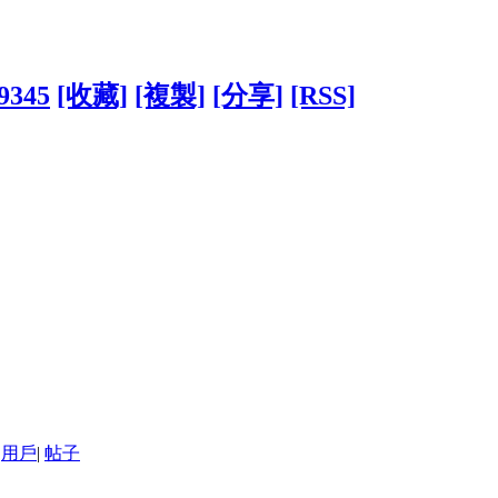
69345
[收藏]
[複製]
[分享]
[RSS]
用戶
|
帖子