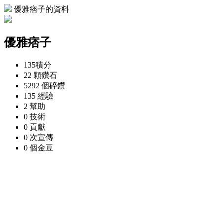
優雅痞子的資料
優雅痞子
135
積分
22 顆
鑽石
5292 個
碎鑽
135
經驗
2
幫助
0
技術
0
貢獻
0 次
宣傳
0 個
金豆