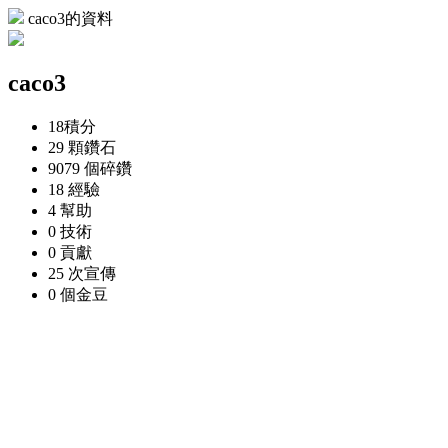
caco3的資料
caco3
18
積分
29 顆
鑽石
9079 個
碎鑽
18
經驗
4
幫助
0
技術
0
貢獻
25 次
宣傳
0 個
金豆