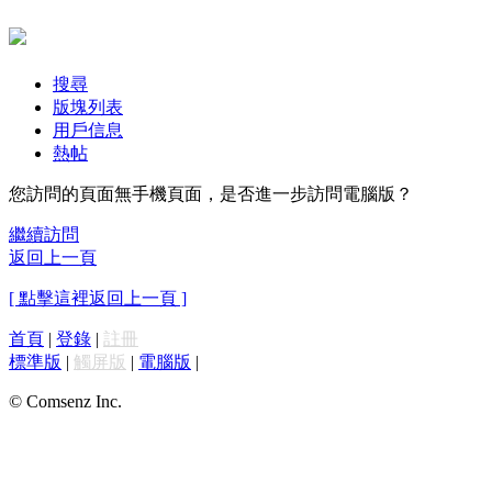
搜尋
版塊列表
用戶信息
熱帖
您訪問的頁面無手機頁面，是否進一步訪問電腦版？
繼續訪問
返回上一頁
[ 點擊這裡返回上一頁 ]
首頁
|
登錄
|
註冊
標準版
|
觸屏版
|
電腦版
|
© Comsenz Inc.