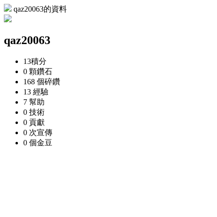
qaz20063的資料
qaz20063
13
積分
0 顆
鑽石
168 個
碎鑽
13
經驗
7
幫助
0
技術
0
貢獻
0 次
宣傳
0 個
金豆