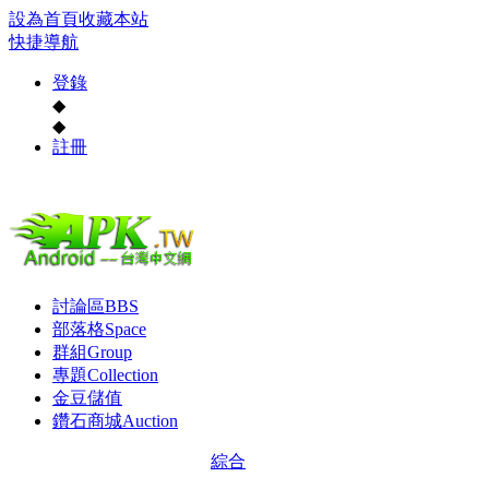
設為首頁
收藏本站
快捷導航
登錄
◆
◆
註冊
討論區
BBS
部落格
Space
群組
Group
專題
Collection
金豆儲值
鑽石商城
Auction
綜合