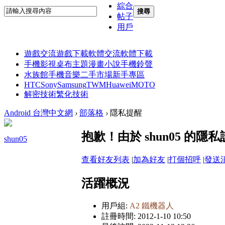
綜合
搜尋
帖子
用戶
遊戲交流
遊戲下載
軟體交流
軟體下載
手機影視
桌布主題
漫畫小說
手機鈴聲
水族館
手機音樂
二手市場
新手專區
HTC
Sony
Samsung
TWM
Huawei
MOTO
解密技術
繁化技術
Android 台灣中文網
›
部落格
›
隱私提醒
抱歉！由於 shun05 的
shun05
查看好友列表
|
加為好友
|
打個招呼
|
發送
活躍概況
用戶組:
A2 鐵機器人
註冊時間: 2012-1-10 10:50