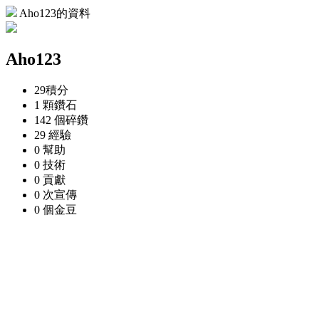
Aho123的資料
Aho123
29
積分
1 顆
鑽石
142 個
碎鑽
29
經驗
0
幫助
0
技術
0
貢獻
0 次
宣傳
0 個
金豆