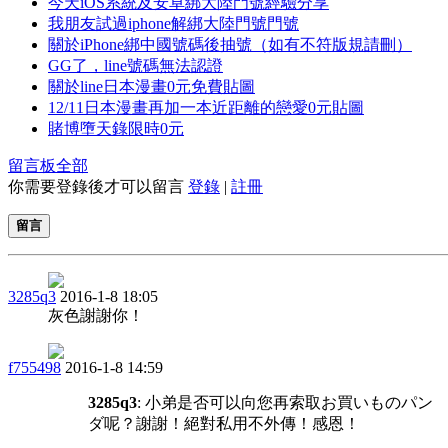
今天iOS系統及安卓綁大陸門號經驗分享
我朋友試過iphone解綁大陸門號門號
關於iPhone綁中國號碼後抽號（如有不符版規請刪）
GG了，line號碼無法認證
關於line日本漫畫0元免費貼圖
12/11日本漫畫再加一本近距離的戀愛0元貼圖
賭博墮天錄限時0元
留言板
全部
你需要登錄後才可以留言
登錄
|
註冊
留言
3285q3
2016-1-8 18:05
灰色謝謝你！
f755498
2016-1-8 14:59
3285q3
: 小弟是否可以向您再索取お買いものパン
ダ呢？謝謝！絕對私用不外傳！感恩！