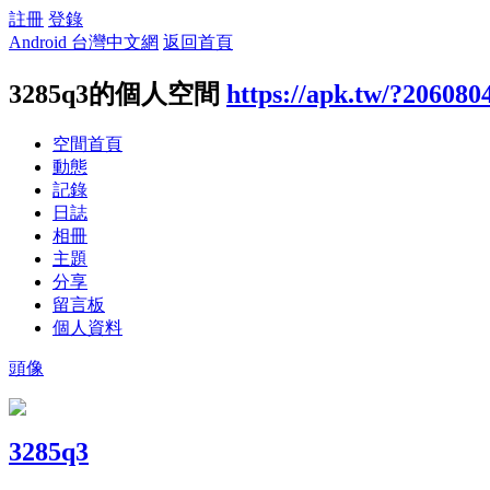
註冊
登錄
Android 台灣中文網
返回首頁
3285q3的個人空間
https://apk.tw/?206080
空間首頁
動態
記錄
日誌
相冊
主題
分享
留言板
個人資料
頭像
3285q3