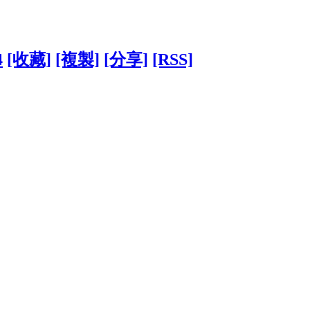
4
[收藏]
[複製]
[分享]
[RSS]