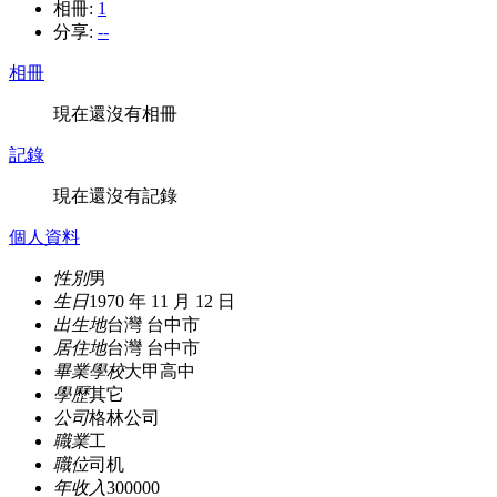
相冊:
1
分享:
--
相冊
現在還沒有相冊
記錄
現在還沒有記錄
個人資料
性別
男
生日
1970 年 11 月 12 日
出生地
台灣 台中市
居住地
台灣 台中市
畢業學校
大甲高中
學歷
其它
公司
格林公司
職業
工
職位
司机
年收入
300000