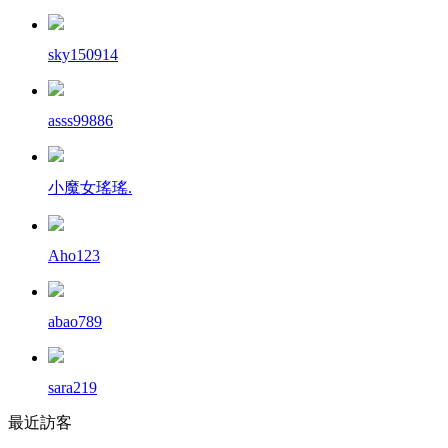
sky150914
asss99886
小魔女瑤瑤.
Aho123
abao789
sara219
最近訪客