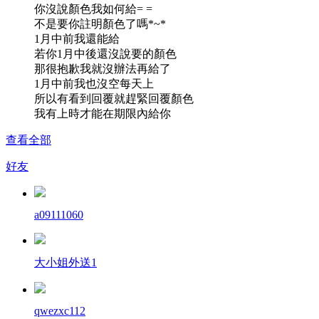
你沒說顏色我如何給= =
不是要你註明顏色了嗎*~*
1月中前我還能給
若你1月中後還沒說要的顏色
那很抱歉我就沒辦法再給了
1月中前我也沒空每天上
所以有看到回覆就趕緊回覆顏色
我有上時才能在期限內給你
查看全部
好友
a09111060
大小姐外送1
qwezxc112