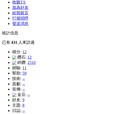
收聽TA
加為好友
給我留言
打個招呼
發送消息
統計信息
已有
431
人來訪過
積分:
12
鑽石:
12
碎鑽:
2510
經驗:
11
幫助:
59
技術:
--
貢獻:
--
宣傳:
--
金豆:
--
好友:
9
主題:
8
日誌:
--