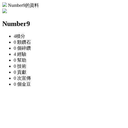
Number9的資料
Number9
4
積分
0 顆
鑽石
0 個
碎鑽
4
經驗
0
幫助
0
技術
0
貢獻
0 次
宣傳
0 個
金豆