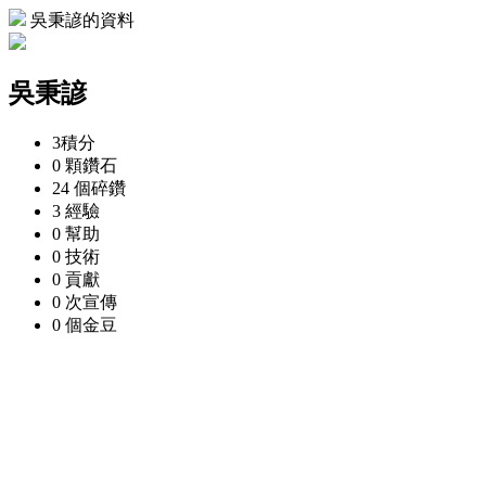
吳秉諺的資料
吳秉諺
3
積分
0 顆
鑽石
24 個
碎鑽
3
經驗
0
幫助
0
技術
0
貢獻
0 次
宣傳
0 個
金豆