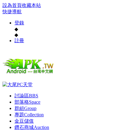
設為首頁
收藏本站
快捷導航
登錄
◆
◆
註冊
討論區
BBS
部落格
Space
群組
Group
專題
Collection
金豆儲值
鑽石商城
Auction