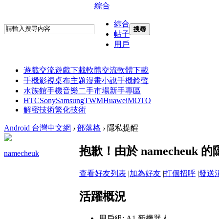
綜合
綜合
搜尋
帖子
用戶
遊戲交流
遊戲下載
軟體交流
軟體下載
手機影視
桌布主題
漫畫小說
手機鈴聲
水族館
手機音樂
二手市場
新手專區
HTC
Sony
Samsung
TWM
Huawei
MOTO
解密技術
繁化技術
Android 台灣中文網
›
部落格
›
隱私提醒
抱歉！由於 namecheu
namecheuk
查看好友列表
|
加為好友
|
打個招呼
|
發送
活躍概況
用戶組:
A1 新機器人