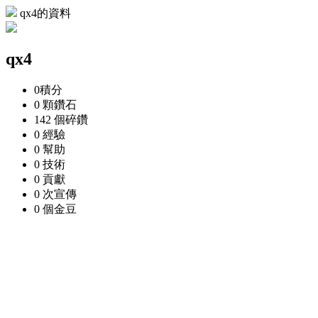
qx4的資料
qx4
0
積分
0 顆
鑽石
142 個
碎鑽
0
經驗
0
幫助
0
技術
0
貢獻
0 次
宣傳
0 個
金豆