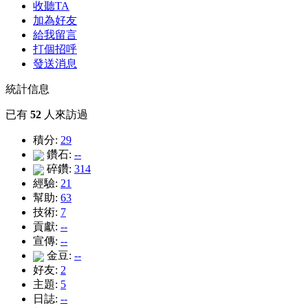
收聽TA
加為好友
給我留言
打個招呼
發送消息
統計信息
已有
52
人來訪過
積分:
29
鑽石:
--
碎鑽:
314
經驗:
21
幫助:
63
技術:
7
貢獻:
--
宣傳:
--
金豆:
--
好友:
2
主題:
5
日誌:
--