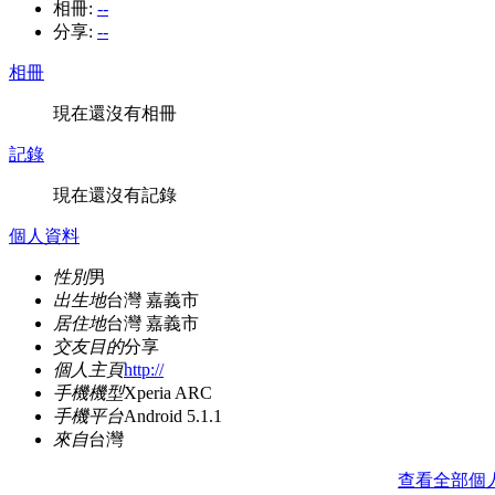
相冊:
--
分享:
--
相冊
現在還沒有相冊
記錄
現在還沒有記錄
個人資料
性別
男
出生地
台灣 嘉義市
居住地
台灣 嘉義市
交友目的
分享
個人主頁
http://
手機機型
Xperia ARC
手機平台
Android 5.1.1
來自
台灣
查看全部個