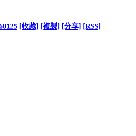
160125
[收藏]
[複製]
[分享]
[RSS]