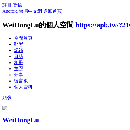
註冊
登錄
Android 台灣中文網
返回首頁
WeiHongLu的個人空間
https://apk.tw/?2
空間首頁
動態
記錄
日誌
相冊
主題
分享
留言板
個人資料
頭像
WeiHongLu