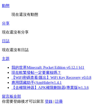
動態
現在還沒有動態
分享
現在還沒有分享
日誌
現在還沒有日誌
主題
我的世界Minecraft: Pocket Edition v0.12.1 b11
現在軟繁發帖一定要審核嗎？
【WiFi密碼查看/匯出】WiFi Key Recovery v0.0.8
應用隱藏助手(AppHider)v1.4.1
【去權限神器】APK權限刪除器(專業版)v1.3.6
留言板
全部
你需要登錄後才可以留言
登錄
|
註冊