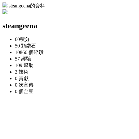
steangeena的資料
steangeena
60
積分
50 顆
鑽石
10866 個
碎鑽
57
經驗
109
幫助
2
技術
0
貢獻
0 次
宣傳
0 個
金豆