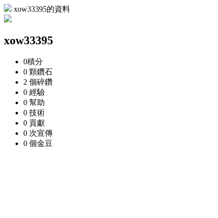
xow33395的資料
xow33395
0
積分
0 顆
鑽石
2 個
碎鑽
0
經驗
0
幫助
0
技術
0
貢獻
0 次
宣傳
0 個
金豆