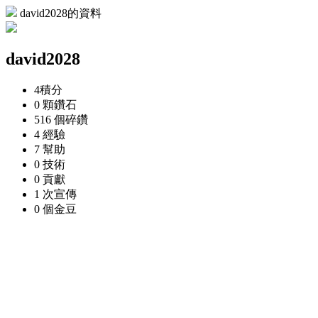
david2028的資料
david2028
4
積分
0 顆
鑽石
516 個
碎鑽
4
經驗
7
幫助
0
技術
0
貢獻
1 次
宣傳
0 個
金豆