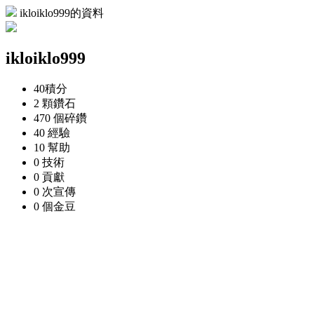
ikloiklo999的資料
ikloiklo999
40
積分
2 顆
鑽石
470 個
碎鑽
40
經驗
10
幫助
0
技術
0
貢獻
0 次
宣傳
0 個
金豆