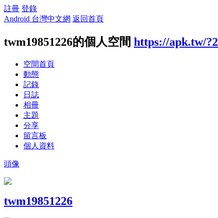
註冊
登錄
Android 台灣中文網
返回首頁
twm19851226的個人空間
https://apk.tw/?
空間首頁
動態
記錄
日誌
相冊
主題
分享
留言板
個人資料
頭像
twm19851226