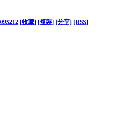
2095212
[收藏]
[複製]
[分享]
[RSS]