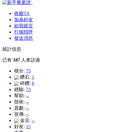
收聽TA
加為好友
給我留言
打個招呼
發送消息
統計信息
已有
187
人來訪過
積分:
73
鑽石:
1
碎鑽:
6
經驗:
73
幫助:
--
技術:
--
貢獻:
--
宣傳:
--
金豆:
--
好友:
15