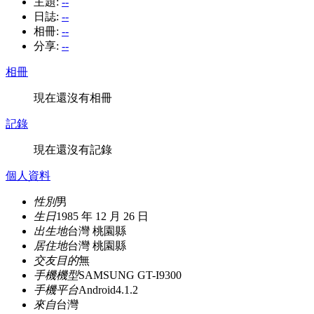
主題:
--
日誌:
--
相冊:
--
分享:
--
相冊
現在還沒有相冊
記錄
現在還沒有記錄
個人資料
性別
男
生日
1985 年 12 月 26 日
出生地
台灣 桃園縣
居住地
台灣 桃園縣
交友目的
無
手機機型
SAMSUNG GT-I9300
手機平台
Android4.1.2
來自
台灣