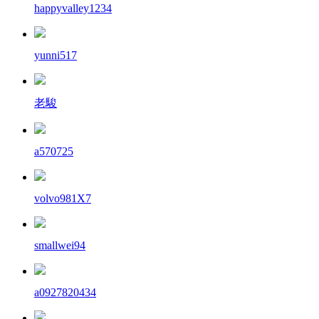
happyvalley1234
yunni517
老駿
a570725
volvo981X7
smallwei94
a0927820434