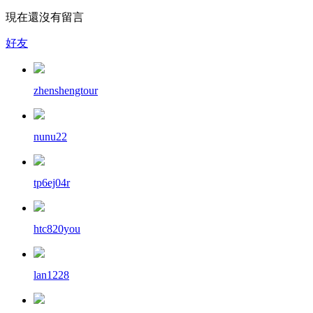
現在還沒有留言
好友
zhenshengtour
nunu22
tp6ej04r
htc820you
lan1228