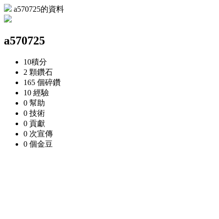
a570725的資料
a570725
10
積分
2 顆
鑽石
165 個
碎鑽
10
經驗
0
幫助
0
技術
0
貢獻
0 次
宣傳
0 個
金豆