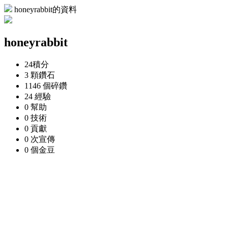
honeyrabbit的資料
honeyrabbit
24
積分
3 顆
鑽石
1146 個
碎鑽
24
經驗
0
幫助
0
技術
0
貢獻
0 次
宣傳
0 個
金豆