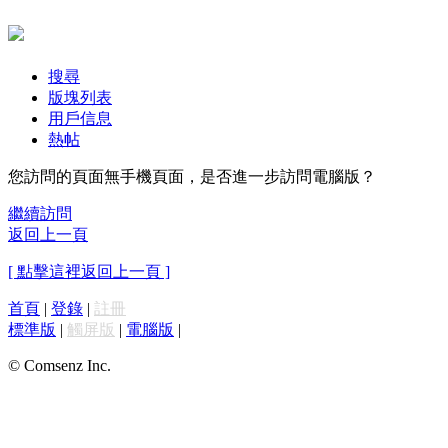
搜尋
版塊列表
用戶信息
熱帖
您訪問的頁面無手機頁面，是否進一步訪問電腦版？
繼續訪問
返回上一頁
[ 點擊這裡返回上一頁 ]
首頁
|
登錄
|
註冊
標準版
|
觸屏版
|
電腦版
|
© Comsenz Inc.