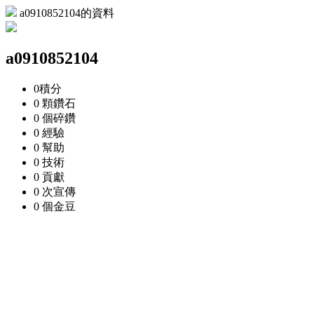
a0910852104的資料
a0910852104
0
積分
0 顆
鑽石
0 個
碎鑽
0
經驗
0
幫助
0
技術
0
貢獻
0 次
宣傳
0 個
金豆