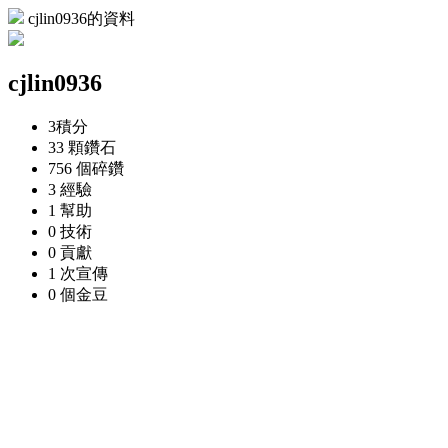
cjlin0936的資料
cjlin0936
3
積分
33 顆
鑽石
756 個
碎鑽
3
經驗
1
幫助
0
技術
0
貢獻
1 次
宣傳
0 個
金豆