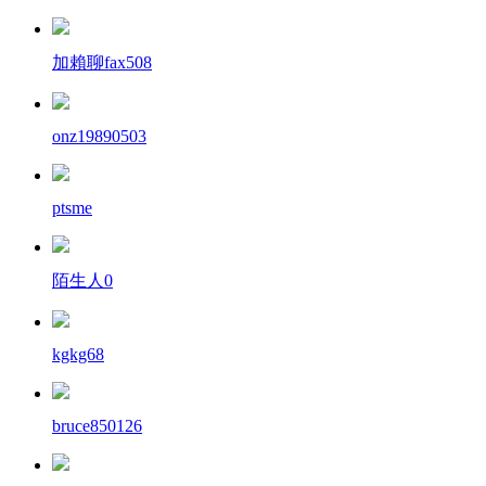
加賴聊fax508
onz19890503
ptsme
陌生人0
kgkg68
bruce850126