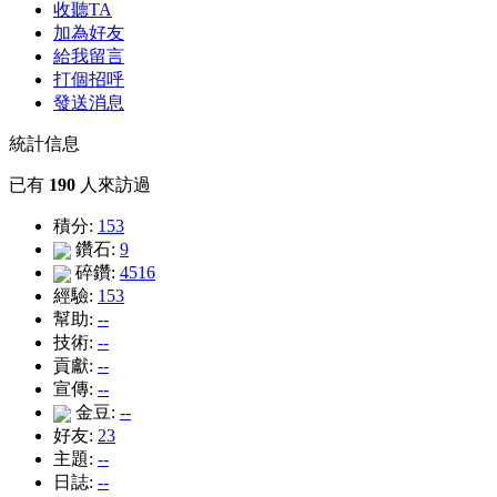
收聽TA
加為好友
給我留言
打個招呼
發送消息
統計信息
已有
190
人來訪過
積分:
153
鑽石:
9
碎鑽:
4516
經驗:
153
幫助:
--
技術:
--
貢獻:
--
宣傳:
--
金豆:
--
好友:
23
主題:
--
日誌:
--