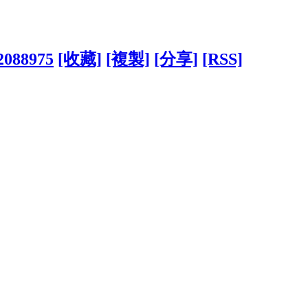
?2088975
[收藏]
[複製]
[分享]
[RSS]