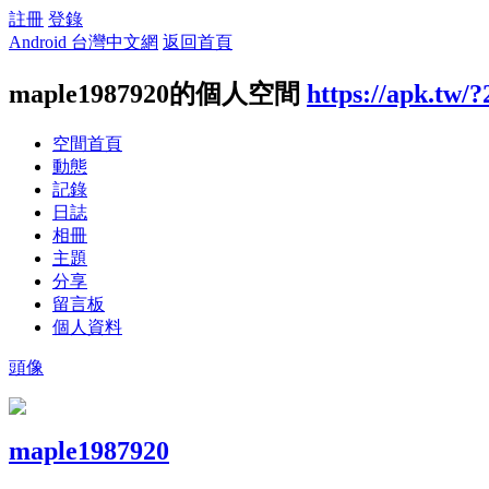
註冊
登錄
Android 台灣中文網
返回首頁
maple1987920的個人空間
https://apk.tw/
空間首頁
動態
記錄
日誌
相冊
主題
分享
留言板
個人資料
頭像
maple1987920