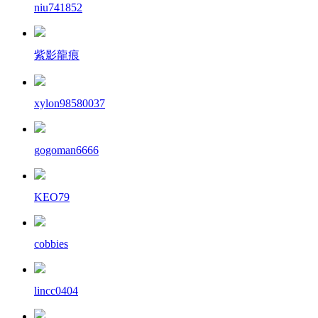
niu741852
紫影龍痕
xylon98580037
gogoman6666
KEO79
cobbies
lincc0404