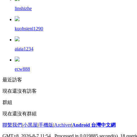
linshizhe
kuohsienl1290
aiaia1234
ecw888
最近訪客
現在還沒有訪客
群組
現在還沒有群組
聯繫我們
|
小黑屋
|
手機版
|
Archiver
|
Android 台灣中文網
GMT+8, 2026-8-7 11:54
, Processed in 0.019885 second(s), 18 que