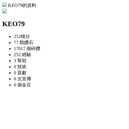
KEO79的資料
KEO79
252
積分
77 顆
鑽石
17017 個
碎鑽
252
經驗
3
幫助
0
技術
0
貢獻
0 次
宣傳
0 個
金豆