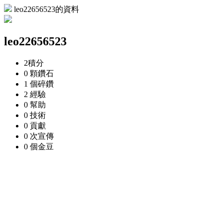
leo22656523的資料
leo22656523
2
積分
0 顆
鑽石
1 個
碎鑽
2
經驗
0
幫助
0
技術
0
貢獻
0 次
宣傳
0 個
金豆