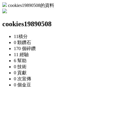
cookies19890508的資料
cookies19890508
11
積分
0 顆
鑽石
170 個
碎鑽
11
經驗
6
幫助
0
技術
0
貢獻
0 次
宣傳
0 個
金豆