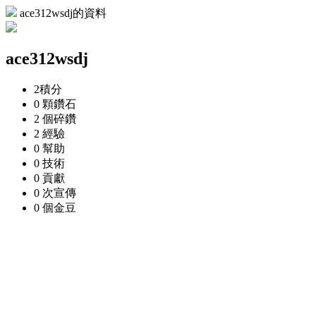
ace312wsdj的資料
ace312wsdj
2
積分
0 顆
鑽石
2 個
碎鑽
2
經驗
0
幫助
0
技術
0
貢獻
0 次
宣傳
0 個
金豆