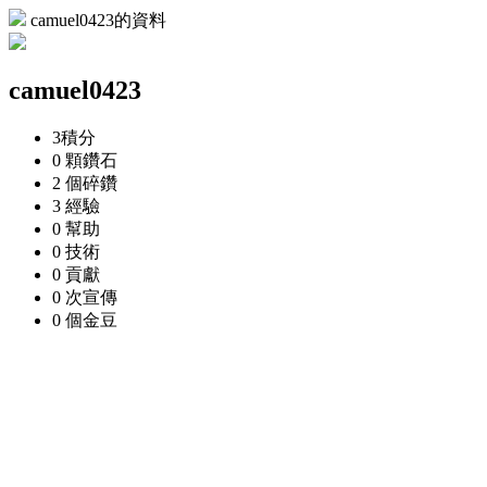
camuel0423的資料
camuel0423
3
積分
0 顆
鑽石
2 個
碎鑽
3
經驗
0
幫助
0
技術
0
貢獻
0 次
宣傳
0 個
金豆