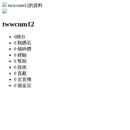
twwcnm12的資料
twwcnm12
0
積分
0 顆
鑽石
0 個
碎鑽
0
經驗
0
幫助
0
技術
0
貢獻
0 次
宣傳
0 個
金豆