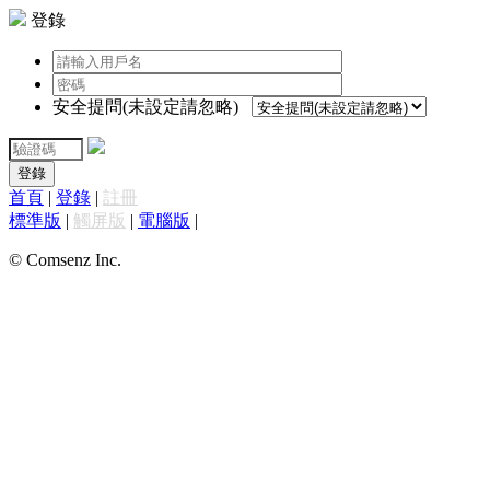
登錄
安全提問(未設定請忽略)
登錄
首頁
|
登錄
|
註冊
標準版
|
觸屏版
|
電腦版
|
© Comsenz Inc.