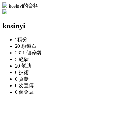
kosinyi的資料
kosinyi
5
積分
20 顆
鑽石
2321 個
碎鑽
5
經驗
20
幫助
0
技術
0
貢獻
0 次
宣傳
0 個
金豆