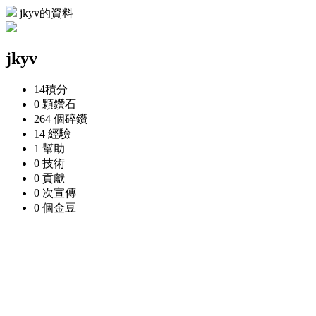
jkyv的資料
jkyv
14
積分
0 顆
鑽石
264 個
碎鑽
14
經驗
1
幫助
0
技術
0
貢獻
0 次
宣傳
0 個
金豆