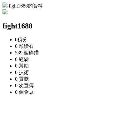
fight1688的資料
fight1688
0
積分
0 顆
鑽石
539 個
碎鑽
0
經驗
0
幫助
0
技術
0
貢獻
0 次
宣傳
0 個
金豆