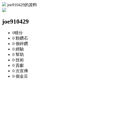
joe910429的資料
joe910429
0
積分
0 顆
鑽石
0 個
碎鑽
0
經驗
0
幫助
0
技術
0
貢獻
0 次
宣傳
0 個
金豆