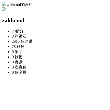
zakkcool的資料
zakkcool
78
積分
3 顆
鑽石
2916 個
碎鑽
78
經驗
0
幫助
0
技術
0
貢獻
0 次
宣傳
0 個
金豆