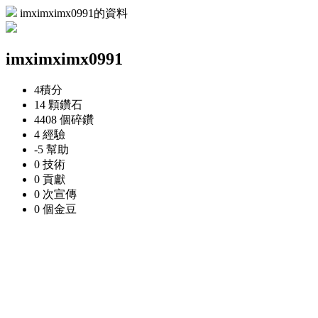
imximximx0991的資料
imximximx0991
4
積分
14 顆
鑽石
4408 個
碎鑽
4
經驗
-5
幫助
0
技術
0
貢獻
0 次
宣傳
0 個
金豆