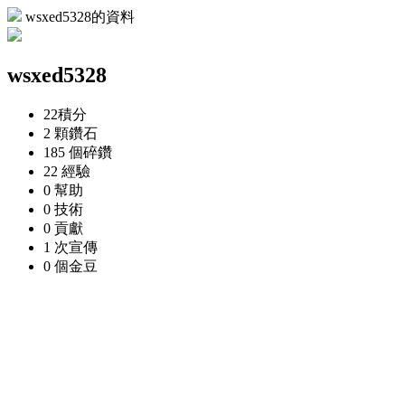
wsxed5328的資料
wsxed5328
22
積分
2 顆
鑽石
185 個
碎鑽
22
經驗
0
幫助
0
技術
0
貢獻
1 次
宣傳
0 個
金豆