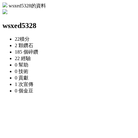
wsxed5328的資料
wsxed5328
22
積分
2 顆
鑽石
185 個
碎鑽
22
經驗
0
幫助
0
技術
0
貢獻
1 次
宣傳
0 個
金豆