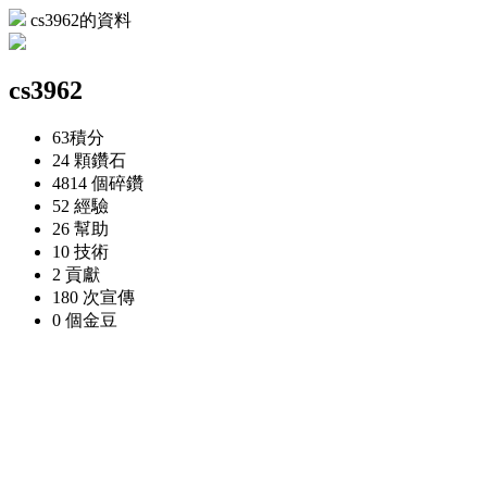
cs3962的資料
cs3962
63
積分
24 顆
鑽石
4814 個
碎鑽
52
經驗
26
幫助
10
技術
2
貢獻
180 次
宣傳
0 個
金豆