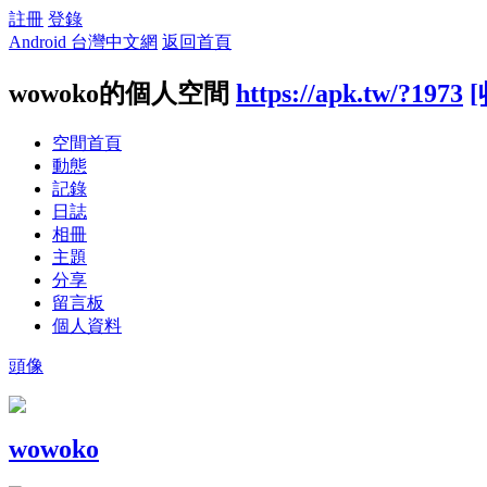
註冊
登錄
Android 台灣中文網
返回首頁
wowoko的個人空間
https://apk.tw/?1973
[
空間首頁
動態
記錄
日誌
相冊
主題
分享
留言板
個人資料
頭像
wowoko