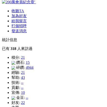
收聽TA
加為好友
給我留言
打個招呼
發送消息
統計信息
已有
318
人來訪過
積分:
21
鑽石:
15
碎鑽:
4944
經驗:
21
幫助:
43
技術:
--
貢獻:
--
宣傳:
10
金豆:
--
好友:
22