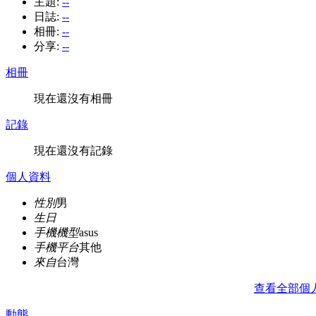
主題:
--
日誌:
--
相冊:
--
分享:
--
相冊
現在還沒有相冊
記錄
現在還沒有記錄
個人資料
性別
男
生日
手機機型
asus
手機平台
其他
來自
台灣
查看全部個
動態