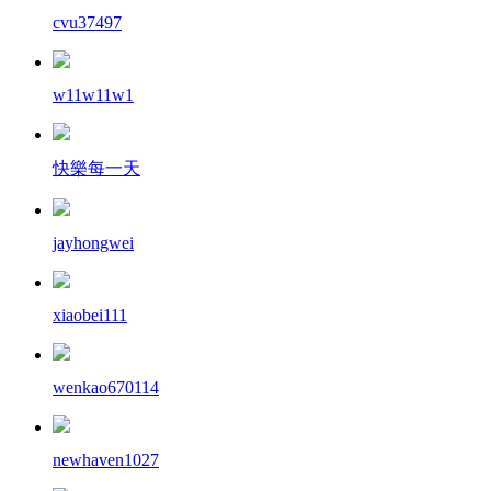
cvu37497
w11w11w1
快樂每一天
jayhongwei
xiaobei111
wenkao670114
newhaven1027