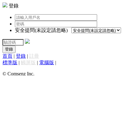
登錄
安全提問(未設定請忽略)
登錄
首頁
|
登錄
|
註冊
標準版
|
觸屏版
|
電腦版
|
© Comsenz Inc.